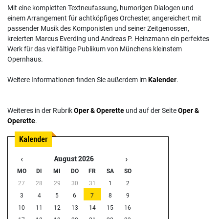
Mit eine kompletten Textneufassung, humorigen Dialogen und
einem Arrangement für achtköpfiges Orchester, angereichert mit
passender Musik des Komponisten und seiner Zeitgenossen,
kreierten Marcus Everding und Andreas P. Heinzmann ein perfektes
Werk für das vielfältige Publikum von Münchens kleinstem
Opernhaus.
Weitere Informationen finden Sie außerdem im
Kalender
.
Weiteres in der Rubrik
Oper & Operette
und auf der Seite
Oper &
Operette
.
‹
›
August 2026
MO
DI
MI
DO
FR
SA
SO
27
28
29
30
31
1
2
3
4
5
6
7
8
9
10
11
12
13
14
15
16