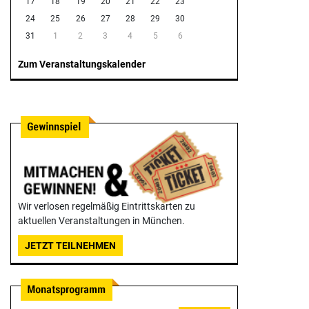
17
18
19
20
21
22
23
24
25
26
27
28
29
30
31
1
2
3
4
5
6
Zum Veranstaltungskalender
Wir verlosen regelmäßig Eintrittskarten zu
aktuellen Veranstaltungen in München.
JETZT TEILNEHMEN