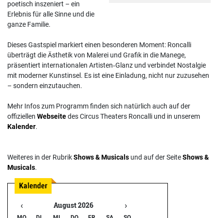
poetisch inszeniert – ein
Erlebnis für alle Sinne und die
ganze Familie.
Dieses Gastspiel markiert einen besonderen Moment: Roncalli
überträgt die Ästhetik von Malerei und Grafik in die Manege,
präsentiert internationalen Artisten‑Glanz und verbindet Nostalgie
mit moderner Kunstinsel. Es ist eine Einladung, nicht nur zuzusehen
– sondern einzutauchen.
Mehr Infos zum Programm finden sich natürlich auch auf der
offiziellen
Webseite
des Circus Theaters Roncalli und in unserem
Kalender
.
Weiteres in der Rubrik
Shows & Musicals
und auf der Seite
Shows &
Musicals
.
‹
›
August 2026
MO
DI
MI
DO
FR
SA
SO