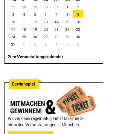
27
28
29
30
31
1
2
3
4
5
6
7
8
9
10
11
12
13
14
15
16
17
18
19
20
21
22
23
24
25
26
27
28
29
30
31
1
2
3
4
5
6
Zum Veranstaltungskalender
Wir verlosen regelmäßig Eintrittskarten zu
aktuellen Veranstaltungen in München.