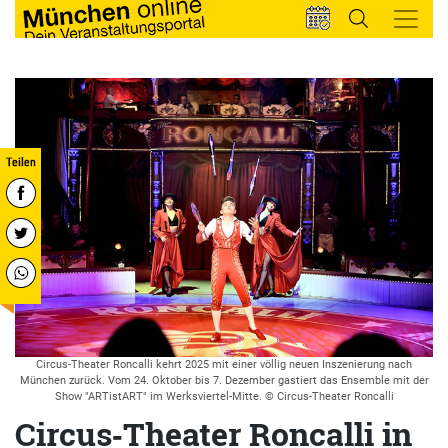
Circus-Theater Roncalli kehrt 2025 mit einer völlig neuen Inszenierung nach
München zurück. Vom 24. Oktober bis 7. Dezember gastiert das Ensemble mit der
Show "ARTistART" im Werksviertel-Mitte. © Circus-Theater Roncalli
Circus‑Theater Roncalli in