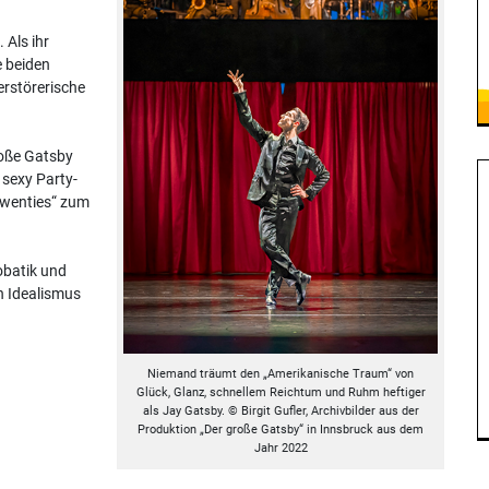
 Als ihr
e beiden
erstörerische
roße Gatsby
 sexy Party-
 Twenties“ zum
obatik und
 Idealismus
Niemand träumt den „Amerikanische Traum“ von
Glück, Glanz, schnellem Reichtum und Ruhm heftiger
als Jay Gatsby. © Birgit Gufler, Archivbilder aus der
Produktion „Der große Gatsby“ in Innsbruck aus dem
Jahr 2022