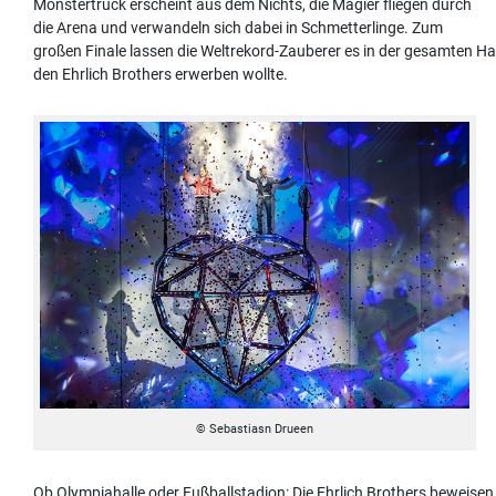
Monstertruck erscheint aus dem Nichts, die Magier fliegen durch
die Arena und verwandeln sich dabei in Schmetterlinge. Zum
großen Finale lassen die Weltrekord-Zauberer es in der gesamten Halle
den Ehrlich Brothers erwerben wollte.
© Sebastiasn Drueen
Ob Olympiahalle oder Fußballstadion: Die Ehrlich Brothers beweise