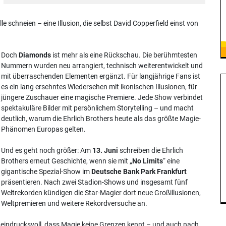
 schneien – eine Illusion, die selbst David Copperfield einst von
Doch
Diamonds
ist mehr als eine Rückschau. Die berühmtesten
Nummern wurden neu arrangiert, technisch weiterentwickelt und
mit überraschenden Elementen ergänzt. Für langjährige Fans ist
es ein lang ersehntes Wiedersehen mit ikonischen Illusionen, für
jüngere Zuschauer eine magische Premiere. Jede Show verbindet
spektakuläre Bilder mit persönlichem Storytelling – und macht
deutlich, warum die Ehrlich Brothers heute als das größte Magie-
Phänomen Europas gelten.
Und es geht noch größer: Am
13. Juni
schreiben die Ehrlich
Brothers erneut Geschichte, wenn sie mit „
No Limits
“ eine
gigantische Spezial-Show im
Deutsche Bank Park Frankfurt
präsentieren. Nach zwei Stadion-Shows und insgesamt fünf
Weltrekorden kündigen die Star-Magier dort neue Großillusionen,
Weltpremieren und weitere Rekordversuche an.
n eindrucksvoll, dass Magie keine Grenzen kennt – und auch nach