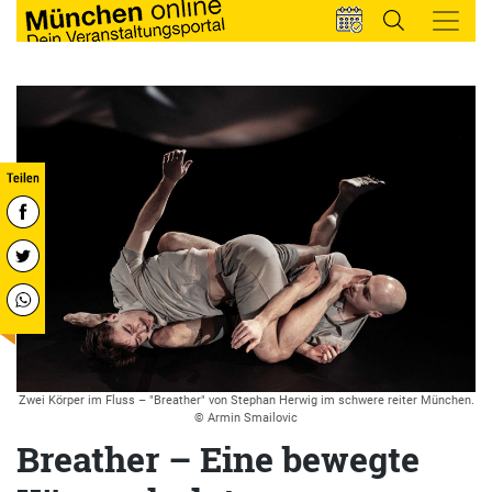
Zwei Körper im Fluss – "Breather" von Stephan Herwig im schwere reiter München.
© Armin Smailovic
Breather – Eine bewegte