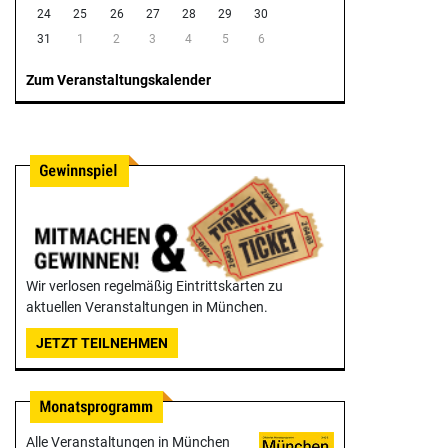
24
25
26
27
28
29
30
31
1
2
3
4
5
6
Zum Veranstaltungskalender
Wir verlosen regelmäßig Eintrittskarten zu
aktuellen Veranstaltungen in München.
JETZT TEILNEHMEN
Alle Veranstaltungen in München