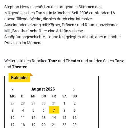
Stephan Herwig gehört zu den prägenden Stimmen des
zeitgenössischen Tanzes in München. Seit 2006 entstanden 16
abendfüllende Werke, die sich durch eine intensive
Auseinandersetzung mit Körper, Präsenz und Raum auszeichnen.
Mit „Breather“ schafft er eine Art tänzerische
Schöpfungsgeschichte – ohne festgelegten Ablauf, aber mit hoher
Präzision im Moment.
Weiteres in den Rubriken
Tanz
und
Theater
und auf den Seiten
Tanz
und
Theater
.
‹
›
August 2026
MO
DI
MI
DO
FR
SA
SO
27
28
29
30
31
1
2
3
4
5
6
7
8
9
10
11
12
13
14
15
16
17
18
19
20
21
22
23