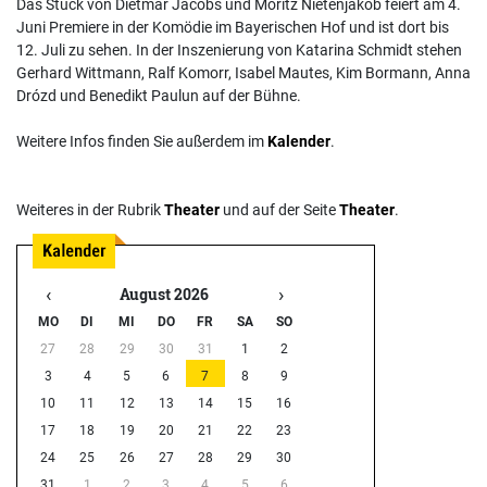
Das Stück von Dietmar Jacobs und Moritz Nietenjakob feiert am 4.
Juni Premiere in der Komödie im Bayerischen Hof und ist dort bis
12. Juli zu sehen. In der Inszenierung von Katarina Schmidt stehen
Gerhard Wittmann, Ralf Komorr, Isabel Mautes, Kim Bormann, Anna
Drózd und Benedikt Paulun auf der Bühne.
Weitere Infos finden Sie außerdem im
Kalender
.
Weiteres in der Rubrik
Theater
und auf der Seite
Theater
.
‹
›
August 2026
MO
DI
MI
DO
FR
SA
SO
27
28
29
30
31
1
2
3
4
5
6
7
8
9
10
11
12
13
14
15
16
17
18
19
20
21
22
23
24
25
26
27
28
29
30
31
1
2
3
4
5
6