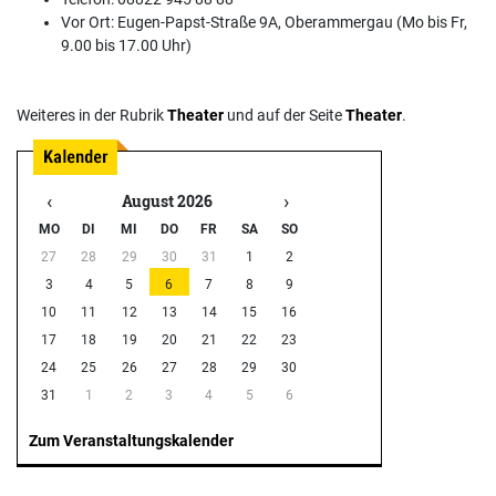
Vor Ort: Eugen-Papst-Straße 9A, Oberammergau (Mo bis Fr,
9.00 bis 17.00 Uhr)
Weiteres in der Rubrik
Theater
und auf der Seite
Theater
.
‹
›
August 2026
MO
DI
MI
DO
FR
SA
SO
27
28
29
30
31
1
2
3
4
5
6
7
8
9
10
11
12
13
14
15
16
17
18
19
20
21
22
23
24
25
26
27
28
29
30
31
1
2
3
4
5
6
Zum Veranstaltungskalender