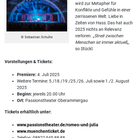
wird zur Metapher für
Konflikte und Gefühle in einer
zerrissenen Welt. Liebe in
Zeiten von Hass: Das hat auch
2025 nichts an Relevanz
verloren. „
Streit zwischen
© Sebastian Schulte
Menschen ist immer aktuell
„,
so Stückl.
Vorstellungen & Tickets:
Premiere:
4. Juli 2025
Weitere Termine: 5./18./19./25./26. Juli sowie 1./2. August
2025
Beginn:
jeweils 20.00 Uhr
Ort:
Passionstheater Oberammergau
Tickets erhältlich unter:
www.passionstheater.de/romeo-und-julia
www.muenchenticket.de
Telefon: 08822 945 88 88