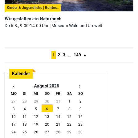
Kinder & Jugendliche | Buntes..
Wir gestalten ein Naturbuch
Do 6.8., 9.00-14.00 Uhr |
Museum Wald und Umwelt
1
2
3
…
149
»
‹
›
August 2026
MO
DI
MI
DO
FR
SA
SO
27
28
29
30
31
1
2
3
4
5
6
7
8
9
10
11
12
13
14
15
16
17
18
19
20
21
22
23
24
25
26
27
28
29
30