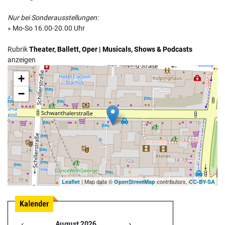
Nur bei Sonderausstellungen:
» Mo-So 16.00-20.00 Uhr
Rubrik
Theater, Ballett, Oper | Musicals, Shows & Podcasts
anzeigen
+
Anfahrt mit dem MVV
−
| Map data ©
contributors,
Leaflet
OpenStreetMap
CC-BY-SA
‹
›
August 2026