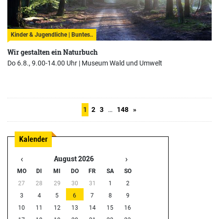
Kinder & Jugendliche | Buntes..
Wir gestalten ein Naturbuch
Do 6.8., 9.00-14.00 Uhr |
Museum Wald und Umwelt
1
2
3
…
148
»
‹
›
August 2026
MO
DI
MI
DO
FR
SA
SO
27
28
29
30
31
1
2
3
4
5
6
7
8
9
10
11
12
13
14
15
16