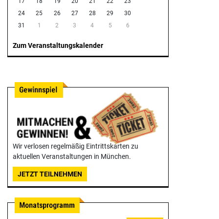
17
18
19
20
21
22
23
24
25
26
27
28
29
30
31
1
2
3
4
5
6
Zum Veranstaltungskalender
Wir verlosen regelmäßig Eintrittskarten zu
aktuellen Veranstaltungen in München.
JETZT TEILNEHMEN