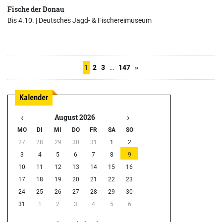
Fische der Donau
Bis 4.10. |
Deutsches Jagd- & Fischereimuseum
1
2
3
…
147
»
‹
›
August 2026
MO
DI
MI
DO
FR
SA
SO
27
28
29
30
31
1
2
3
4
5
6
7
8
9
10
11
12
13
14
15
16
17
18
19
20
21
22
23
24
25
26
27
28
29
30
31
1
2
3
4
5
6