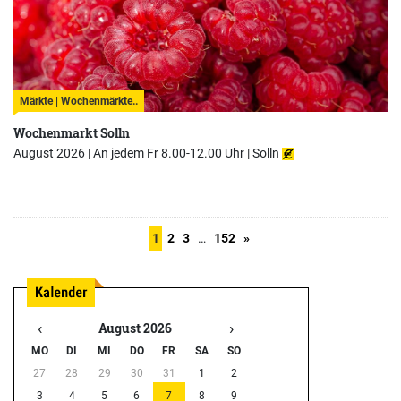
Märkte | Wochenmärkte..
Wochenmarkt Solln
August 2026 | An jedem Fr 8.00-12.00 Uhr |
Solln
1
2
3
…
152
»
‹
›
August 2026
MO
DI
MI
DO
FR
SA
SO
27
28
29
30
31
1
2
3
4
5
6
7
8
9