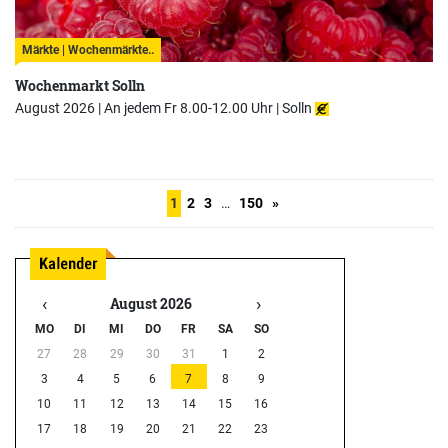
Märkte | Wochenmärkte..
Wochenmarkt Solln
August 2026 | An jedem Fr 8.00-12.00 Uhr |
Solln
1
2
3
…
150
»
‹
›
August 2026
MO
DI
MI
DO
FR
SA
SO
27
28
29
30
31
1
2
3
4
5
6
7
8
9
10
11
12
13
14
15
16
17
18
19
20
21
22
23