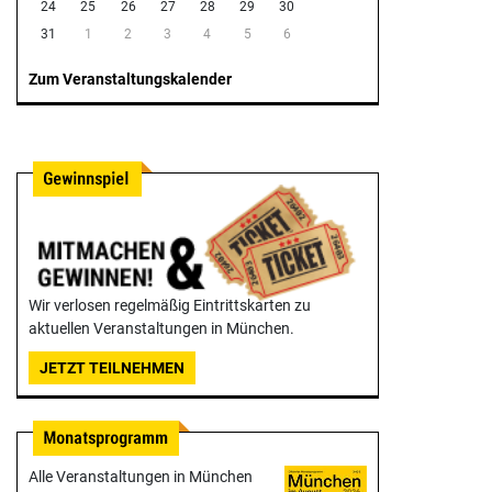
24
25
26
27
28
29
30
31
1
2
3
4
5
6
Zum Veranstaltungskalender
Wir verlosen regelmäßig Eintrittskarten zu
aktuellen Veranstaltungen in München.
JETZT TEILNEHMEN
Alle Veranstaltungen in München