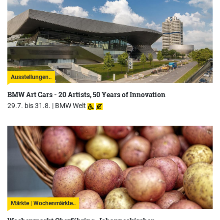
Ausstellungen..
BMW Art Cars - 20 Artists, 50 Years of Innovation
29.7. bis 31.8. |
BMW Welt
Märkte | Wochenmärkte..