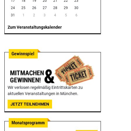
17
18
19
20
21
22
23
24
25
26
27
28
29
30
31
1
2
3
4
5
6
Zum Veranstaltungskalender
Wir verlosen regelmäßig Eintrittskarten zu
aktuellen Veranstaltungen in München.
JETZT TEILNEHMEN