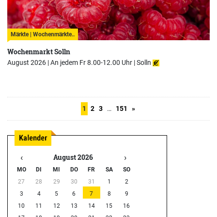
Märkte | Wochenmärkte..
Wochenmarkt Solln
August 2026 | An jedem Fr 8.00-12.00 Uhr |
Solln
1
2
3
…
151
»
‹
›
August 2026
MO
DI
MI
DO
FR
SA
SO
27
28
29
30
31
1
2
3
4
5
6
7
8
9
10
11
12
13
14
15
16