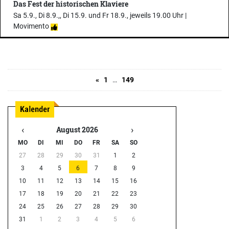
Das Fest der historischen Klaviere
Sa 5.9., Di 8.9.,, Di 15.9. und Fr 18.9., jeweils 19.00 Uhr |
Movimento
«
1
…
149
‹
›
August 2026
MO
DI
MI
DO
FR
SA
SO
27
28
29
30
31
1
2
3
4
5
6
7
8
9
10
11
12
13
14
15
16
17
18
19
20
21
22
23
24
25
26
27
28
29
30
31
1
2
3
4
5
6