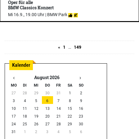
Oper für alle
BMW Classics Konzert
Mi 16.9., 19.00 Uhr |
BMW Park
«
1
…
149
‹
›
August 2026
MO
DI
MI
DO
FR
SA
SO
27
28
29
30
31
1
2
3
4
5
6
7
8
9
10
11
12
13
14
15
16
17
18
19
20
21
22
23
24
25
26
27
28
29
30
31
1
2
3
4
5
6