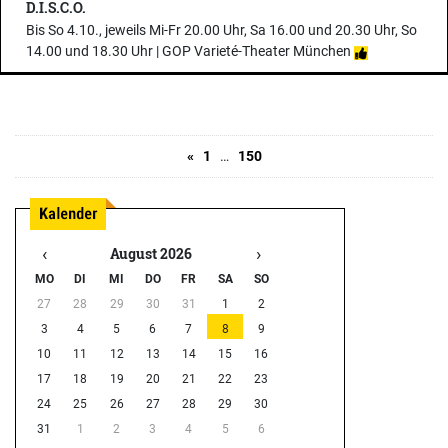
D.I.S.C.O.
Bis So 4.10., jeweils Mi-Fr 20.00 Uhr, Sa 16.00 und 20.30 Uhr, So
14.00 und 18.30 Uhr |
GOP Varieté-Theater München
«
1
…
150
‹
›
August 2026
MO
DI
MI
DO
FR
SA
SO
27
28
29
30
31
1
2
3
4
5
6
7
8
9
10
11
12
13
14
15
16
17
18
19
20
21
22
23
24
25
26
27
28
29
30
31
1
2
3
4
5
6