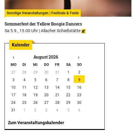
Sonstige Veranstaltungen | Festivals & Feste
Sommerfest der Yellow Boogie Dancers
Sa 5.9., 15.00 Uhr |
Allacher Schießstätte
‹
›
August 2026
MO
DI
MI
DO
FR
SA
SO
27
28
29
30
31
1
2
3
4
5
6
7
8
9
10
11
12
13
14
15
16
17
18
19
20
21
22
23
24
25
26
27
28
29
30
31
1
2
3
4
5
6
Zum Veranstaltungskalender