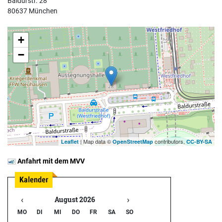
Baldurstr. 28
80637 München
+
−
| Map data ©
contributors,
Leaflet
OpenStreetMap
CC-BY-SA
Anfahrt mit dem MVV
‹
›
August 2026
MO
DI
MI
DO
FR
SA
SO