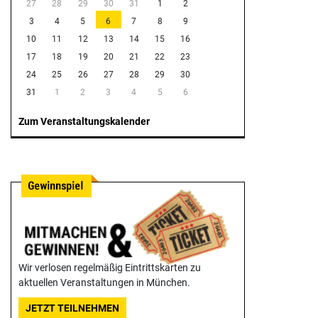
27
28
29
30
31
1
2
3
4
5
6
7
8
9
10
11
12
13
14
15
16
17
18
19
20
21
22
23
24
25
26
27
28
29
30
31
1
2
3
4
5
6
Zum Veranstaltungskalender
Wir verlosen regelmäßig Eintrittskarten zu
aktuellen Veranstaltungen in München.
JETZT TEILNEHMEN