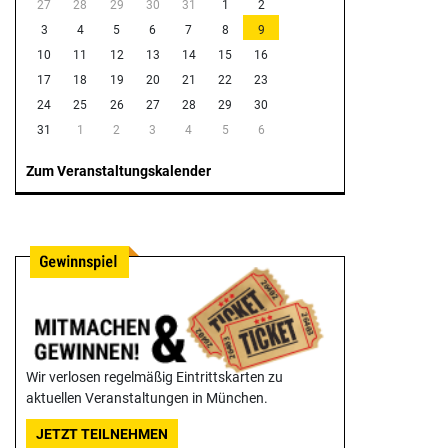
27
28
29
30
31
1
2
3
4
5
6
7
8
9
10
11
12
13
14
15
16
17
18
19
20
21
22
23
24
25
26
27
28
29
30
31
1
2
3
4
5
6
Zum Veranstaltungskalender
Wir verlosen regelmäßig Eintrittskarten zu
aktuellen Veranstaltungen in München.
JETZT TEILNEHMEN