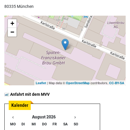
80335 München
+
−
| Map data ©
contributors,
Leaflet
OpenStreetMap
CC-BY-SA
Anfahrt mit dem MVV
‹
›
August 2026
MO
DI
MI
DO
FR
SA
SO