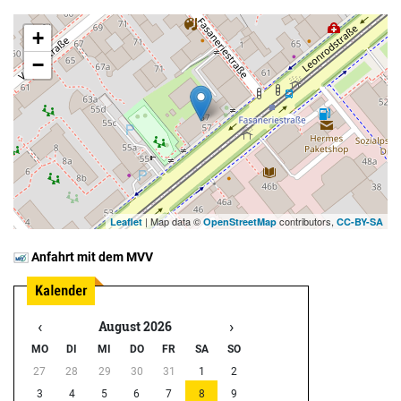
+
−
| Map data ©
contributors,
Leaflet
OpenStreetMap
CC-BY-SA
Anfahrt mit dem MVV
‹
›
August 2026
MO
DI
MI
DO
FR
SA
SO
27
28
29
30
31
1
2
3
4
5
6
7
8
9