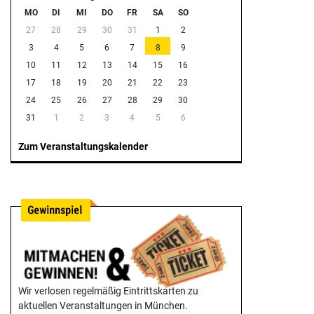
MO
DI
MI
DO
FR
SA
SO
27
28
29
30
31
1
2
3
4
5
6
7
8
9
10
11
12
13
14
15
16
17
18
19
20
21
22
23
24
25
26
27
28
29
30
31
1
2
3
4
5
6
Zum Veranstaltungskalender
Wir verlosen regelmäßig Eintrittskarten zu
aktuellen Veranstaltungen in München.