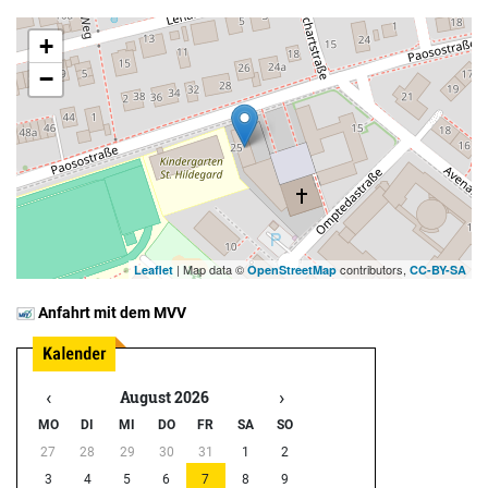
+
−
| Map data ©
contributors,
Leaflet
OpenStreetMap
CC-BY-SA
Anfahrt mit dem MVV
‹
›
August 2026
MO
DI
MI
DO
FR
SA
SO
27
28
29
30
31
1
2
3
4
5
6
7
8
9