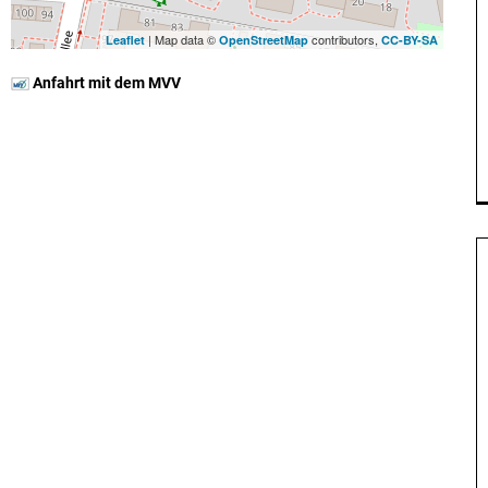
| Map data ©
contributors,
Leaflet
OpenStreetMap
CC-BY-SA
Anfahrt mit dem MVV