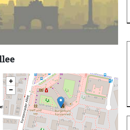
llee
+
−
eferat.html