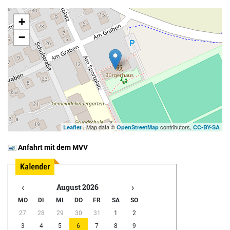
+
−
| Map data ©
contributors,
Leaflet
OpenStreetMap
CC-BY-SA
Anfahrt mit dem MVV
‹
›
August 2026
MO
DI
MI
DO
FR
SA
SO
27
28
29
30
31
1
2
3
4
5
6
7
8
9