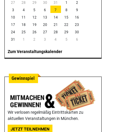
27
28
29
30
31
1
2
3
4
5
6
7
8
9
10
11
12
13
14
15
16
17
18
19
20
21
22
23
24
25
26
27
28
29
30
31
1
2
3
4
5
6
Zum Veranstaltungskalender
Wir verlosen regelmäßig Eintrittskarten zu
aktuellen Veranstaltungen in München.
JETZT TEILNEHMEN