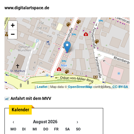
www.digitalartspace.de
+
−
| Map data ©
contributors,
Leaflet
OpenStreetMap
CC-BY-SA
Anfahrt mit dem MVV
‹
›
August 2026
MO
DI
MI
DO
FR
SA
SO