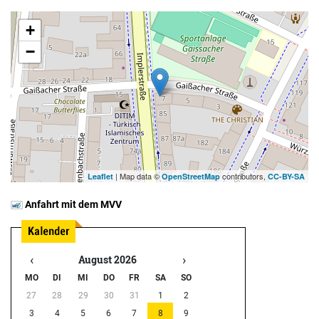
+
−
| Map data ©
contributors,
Leaflet
OpenStreetMap
CC-BY-SA
Anfahrt mit dem MVV
‹
›
August 2026
MO
DI
MI
DO
FR
SA
SO
27
28
29
30
31
1
2
3
4
5
6
7
8
9