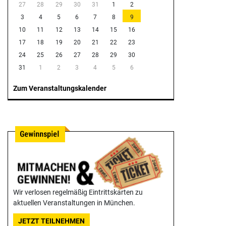
27
28
29
30
31
1
2
3
4
5
6
7
8
9
10
11
12
13
14
15
16
17
18
19
20
21
22
23
24
25
26
27
28
29
30
31
1
2
3
4
5
6
Zum Veranstaltungskalender
Wir verlosen regelmäßig Eintrittskarten zu
aktuellen Veranstaltungen in München.
JETZT TEILNEHMEN