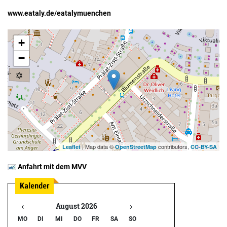
www.eataly.de/eatalymuenchen
+
−
| Map data ©
contributors,
Leaflet
OpenStreetMap
CC-BY-SA
Anfahrt mit dem MVV
‹
›
August 2026
MO
DI
MI
DO
FR
SA
SO