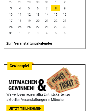
27
28
29
30
31
1
2
3
4
5
6
7
8
9
10
11
12
13
14
15
16
17
18
19
20
21
22
23
24
25
26
27
28
29
30
31
1
2
3
4
5
6
Zum Veranstaltungskalender
Wir verlosen regelmäßig Eintrittskarten zu
aktuellen Veranstaltungen in München.
JETZT TEILNEHMEN