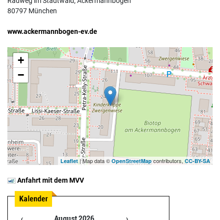
Radweg im Stadtwald, Ackermannbogen
80797 München
www.ackermannbogen-ev.de
+
−
| Map data ©
contributors,
Leaflet
OpenStreetMap
CC-BY-SA
Anfahrt mit dem MVV
‹
›
August 2026