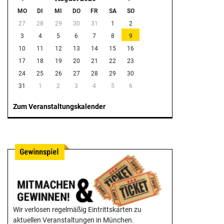
MO
DI
MI
DO
FR
SA
SO
27
28
29
30
31
1
2
3
4
5
6
7
8
9
10
11
12
13
14
15
16
17
18
19
20
21
22
23
24
25
26
27
28
29
30
31
1
2
3
4
5
6
Zum Veranstaltungskalender
Wir verlosen regelmäßig Eintrittskarten zu
aktuellen Veranstaltungen in München.