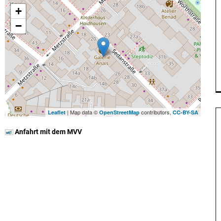
+
−
| Map data ©
contributors,
Leaflet
OpenStreetMap
CC-BY-SA
Anfahrt mit dem MVV