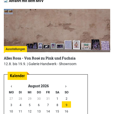
Anfahrt mit dem MVV
Ausstellungen
Alles Rosa - Von Rosé zu Pink und Fuchsia
12.8. bis 19.9. |
Galerie Handwerk - Showroom
‹
›
August 2026
MO
DI
MI
DO
FR
SA
SO
27
28
29
30
31
1
2
3
4
5
6
7
8
9
10
11
12
13
14
15
16