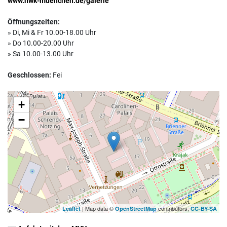
www.hwk-muenchen.de/galerie
Öffnungszeiten:
» Di, Mi & Fr 10.00-18.00 Uhr
» Do 10.00-20.00 Uhr
» Sa 10.00-13.00 Uhr
Geschlossen:
Fei
+
−
| Map data ©
contributors,
Leaflet
OpenStreetMap
CC-BY-SA