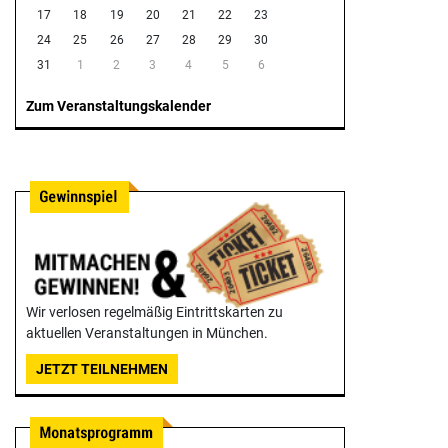
17
18
19
20
21
22
23
24
25
26
27
28
29
30
31
1
2
3
4
5
6
Zum Veranstaltungskalender
Wir verlosen regelmäßig Eintrittskarten zu
aktuellen Veranstaltungen in München.
JETZT TEILNEHMEN