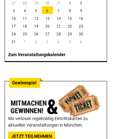
27
28
29
30
31
1
2
3
4
5
6
7
8
9
10
11
12
13
14
15
16
17
18
19
20
21
22
23
24
25
26
27
28
29
30
31
1
2
3
4
5
6
Zum Veranstaltungskalender
Wir verlosen regelmäßig Eintrittskarten zu
aktuellen Veranstaltungen in München.
JETZT TEILNEHMEN