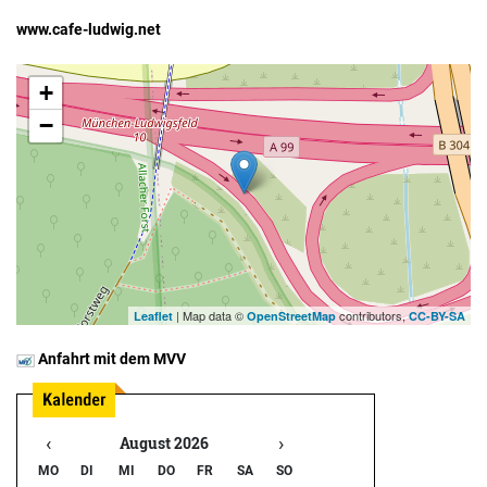
www.cafe-ludwig.net
+
−
| Map data ©
contributors,
Leaflet
OpenStreetMap
CC-BY-SA
Anfahrt mit dem MVV
‹
›
August 2026
MO
DI
MI
DO
FR
SA
SO