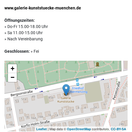
www.galerie-kunststuecke-muenchen.de
Öffnungszeiten:
» Do-Fr 15.00-18.00 Uhr
» Sa 11.00-15.00 Uhr
» Nach Vereinbarung
Geschlossen:
» Fei
+
−
| Map data ©
contributors,
Leaflet
OpenStreetMap
CC-BY-SA