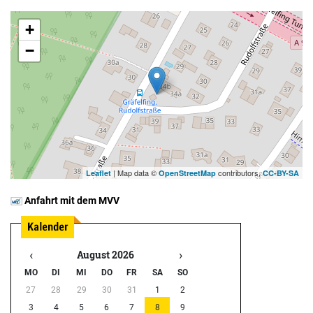
+
−
| Map data ©
contributors,
Leaflet
OpenStreetMap
CC-BY-SA
Anfahrt mit dem MVV
‹
›
August 2026
MO
DI
MI
DO
FR
SA
SO
27
28
29
30
31
1
2
3
4
5
6
7
8
9