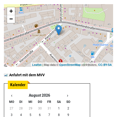
+
−
| Map data ©
contributors,
Leaflet
OpenStreetMap
CC-BY-SA
Anfahrt mit dem MVV
‹
›
August 2026
MO
DI
MI
DO
FR
SA
SO
27
28
29
30
31
1
2
3
4
5
6
7
8
9