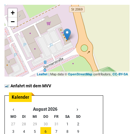
+
−
| Map data ©
contributors,
Leaflet
OpenStreetMap
CC-BY-SA
Anfahrt mit dem MVV
‹
›
August 2026
MO
DI
MI
DO
FR
SA
SO
27
28
29
30
31
1
2
3
4
5
6
7
8
9