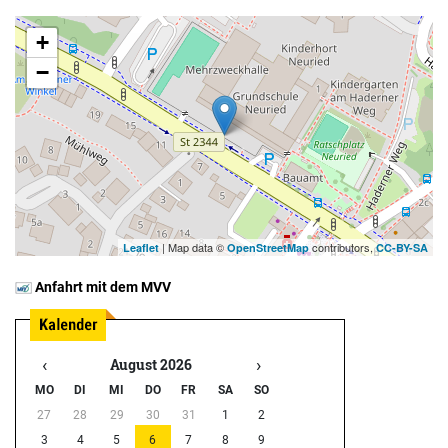
+
−
| Map data ©
contributors,
Leaflet
OpenStreetMap
CC-BY-SA
Anfahrt mit dem MVV
‹
›
August 2026
MO
DI
MI
DO
FR
SA
SO
27
28
29
30
31
1
2
3
4
5
6
7
8
9