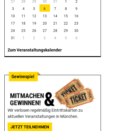
27
28
29
30
31
1
2
3
4
5
6
7
8
9
10
11
12
13
14
15
16
17
18
19
20
21
22
23
24
25
26
27
28
29
30
31
1
2
3
4
5
6
Zum Veranstaltungskalender
Wir verlosen regelmäßig Eintrittskarten zu
aktuellen Veranstaltungen in München.
JETZT TEILNEHMEN