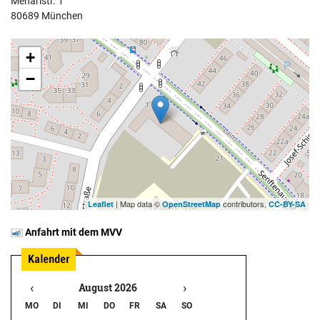
Menaristr. 1
80689 München
+
−
| Map data ©
contributors,
Leaflet
OpenStreetMap
CC-BY-SA
Anfahrt mit dem MVV
‹
›
August 2026
MO
DI
MI
DO
FR
SA
SO