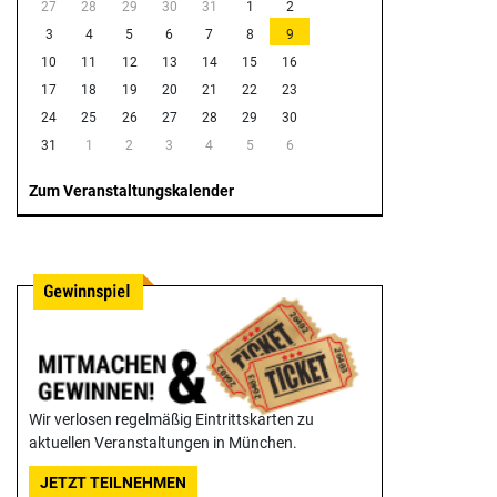
27
28
29
30
31
1
2
3
4
5
6
7
8
9
10
11
12
13
14
15
16
17
18
19
20
21
22
23
24
25
26
27
28
29
30
31
1
2
3
4
5
6
Zum Veranstaltungskalender
Wir verlosen regelmäßig Eintrittskarten zu
aktuellen Veranstaltungen in München.
JETZT TEILNEHMEN