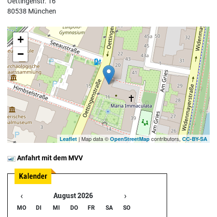
Oettingenstr. 16
80538 München
+
−
| Map data ©
contributors,
Leaflet
OpenStreetMap
CC-BY-SA
Anfahrt mit dem MVV
‹
›
August 2026
MO
DI
MI
DO
FR
SA
SO