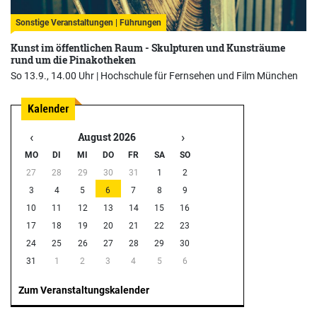
Sonstige Veranstaltungen | Führungen
Kunst im öffentlichen Raum - Skulpturen und Kunsträume
rund um die Pinakotheken
So 13.9., 14.00 Uhr |
Hochschule für Fernsehen und Film München
‹
›
August 2026
MO
DI
MI
DO
FR
SA
SO
27
28
29
30
31
1
2
3
4
5
6
7
8
9
10
11
12
13
14
15
16
17
18
19
20
21
22
23
24
25
26
27
28
29
30
31
1
2
3
4
5
6
Zum Veranstaltungskalender