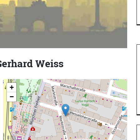
 Gerhard Weiss
+
−