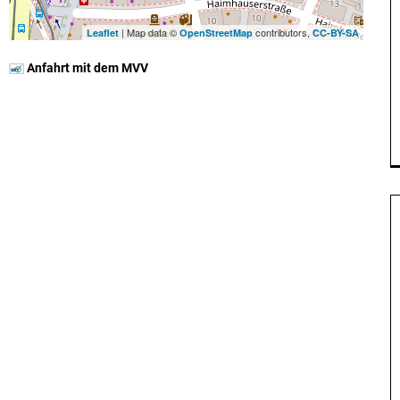
| Map data ©
contributors,
Leaflet
OpenStreetMap
CC-BY-SA
Anfahrt mit dem MVV