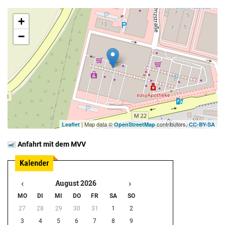
+
−
| Map data ©
contributors,
Leaflet
OpenStreetMap
CC-BY-SA
Anfahrt mit dem MVV
‹
›
August 2026
MO
DI
MI
DO
FR
SA
SO
27
28
29
30
31
1
2
3
4
5
6
7
8
9