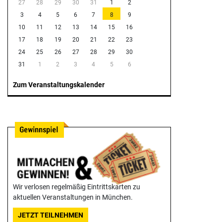
27
28
29
30
31
1
2
3
4
5
6
7
8
9
10
11
12
13
14
15
16
17
18
19
20
21
22
23
24
25
26
27
28
29
30
31
1
2
3
4
5
6
Zum Veranstaltungskalender
Wir verlosen regelmäßig Eintrittskarten zu
aktuellen Veranstaltungen in München.
JETZT TEILNEHMEN