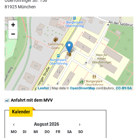
Oberföhringer Str. 156
81925 München
+
−
| Map data ©
contributors,
Leaflet
OpenStreetMap
CC-BY-SA
Anfahrt mit dem MVV
‹
›
August 2026
MO
DI
MI
DO
FR
SA
SO