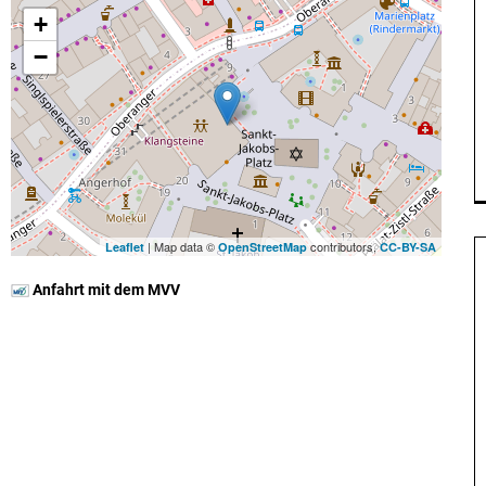
+
−
| Map data ©
contributors,
Leaflet
OpenStreetMap
CC-BY-SA
Anfahrt mit dem MVV