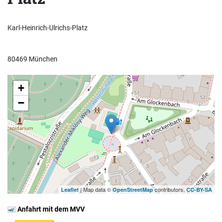
Karl-Heinrich-Ulrichs-Platz
80469 München
+
−
| Map data ©
contributors,
Leaflet
OpenStreetMap
CC-BY-SA
Anfahrt mit dem MVV