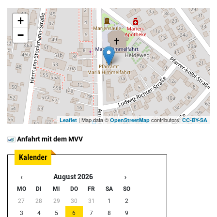
+
−
| Map data ©
contributors,
Leaflet
OpenStreetMap
CC-BY-SA
Anfahrt mit dem MVV
‹
›
August 2026
MO
DI
MI
DO
FR
SA
SO
27
28
29
30
31
1
2
3
4
5
6
7
8
9