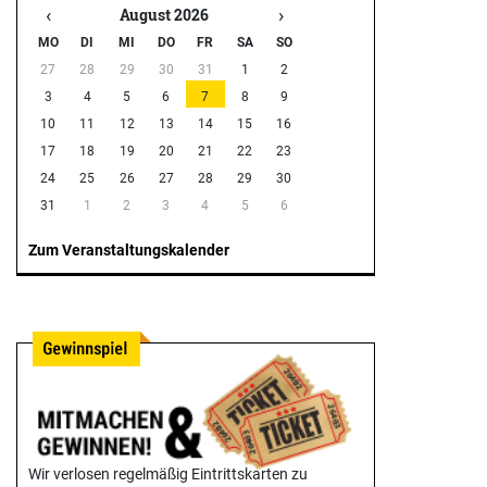
‹
›
August 2026
MO
DI
MI
DO
FR
SA
SO
27
28
29
30
31
1
2
3
4
5
6
7
8
9
10
11
12
13
14
15
16
17
18
19
20
21
22
23
24
25
26
27
28
29
30
31
1
2
3
4
5
6
Zum Veranstaltungskalender
Wir verlosen regelmäßig Eintrittskarten zu