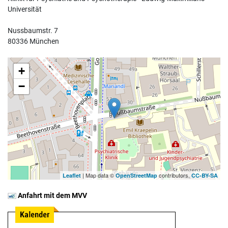
Universität
Nussbaumstr. 7
80336 München
+
−
| Map data ©
contributors,
Leaflet
OpenStreetMap
CC-BY-SA
Anfahrt mit dem MVV