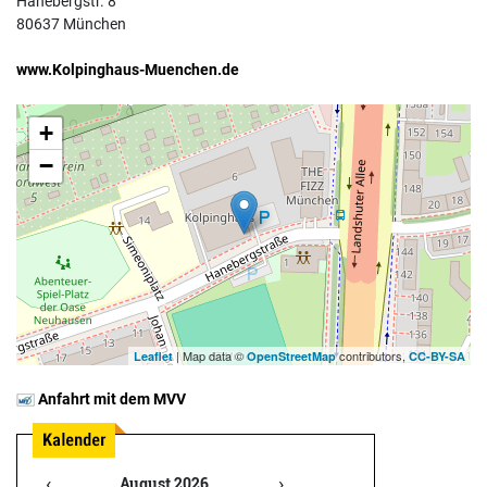
Hanebergstr. 8
80637 München
www.Kolpinghaus-Muenchen.de
+
−
| Map data ©
contributors,
Leaflet
OpenStreetMap
CC-BY-SA
Anfahrt mit dem MVV
‹
›
August 2026