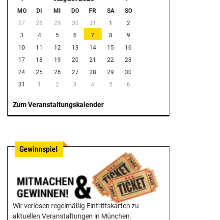
MO
DI
MI
DO
FR
SA
SO
27
28
29
30
31
1
2
3
4
5
6
7
8
9
10
11
12
13
14
15
16
17
18
19
20
21
22
23
24
25
26
27
28
29
30
31
1
2
3
4
5
6
Zum Veranstaltungskalender
Wir verlosen regelmäßig Eintrittskarten zu
aktuellen Veranstaltungen in München.