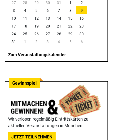
27
28
29
30
31
1
2
3
4
5
6
7
8
9
10
11
12
13
14
15
16
17
18
19
20
21
22
23
24
25
26
27
28
29
30
31
1
2
3
4
5
6
Zum Veranstaltungskalender
Wir verlosen regelmäßig Eintrittskarten zu
aktuellen Veranstaltungen in München.
JETZT TEILNEHMEN