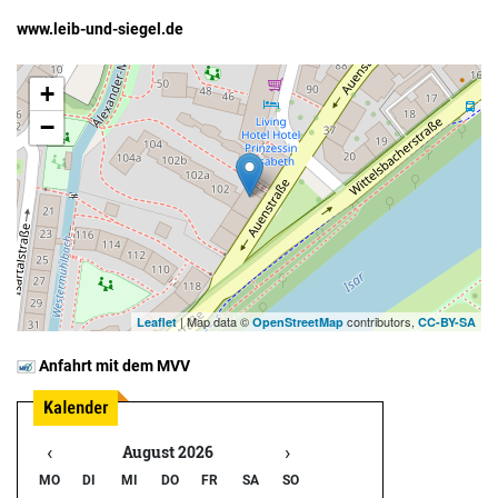
www.leib-und-siegel.de
+
−
| Map data ©
contributors,
Leaflet
OpenStreetMap
CC-BY-SA
Anfahrt mit dem MVV
‹
›
August 2026
MO
DI
MI
DO
FR
SA
SO